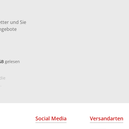
tter und Sie
Angebote
GB
gelesen
die
.
Social Media
Versandarten