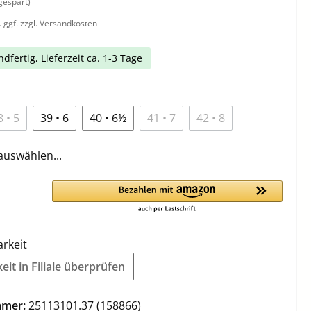
gespart)
. ggf. zzgl. Versandkosten
dfertig, Lieferzeit ca. 1-3 Tage
8 • 5
39 • 6
40 • 6½
41 • 7
42 • 8
auswählen...
arkeit
it in Filiale überprüfen
mmer:
25113101.37 (158866)