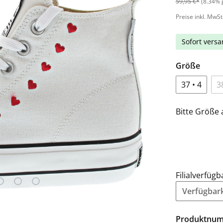
59,95 €*
(8.34% 
Preise inkl. MwSt
Sofort versan
Größe
37 • 4
3
Bitte Größe 
Filialverfügb
Verfügbarke
Produktnu