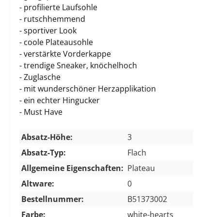
- profilierte Laufsohle
- rutschhemmend
- sportiver Look
- coole Plateausohle
- verstärkte Vorderkappe
- trendige Sneaker, knöchelhoch
- Zuglasche
- mit wunderschöner Herzapplikation
- ein echter Hingucker
- Must Have
Absatz-Höhe:
3
Absatz-Typ:
Flach
Allgemeine Eigenschaften:
Plateau
Altware:
0
Bestellnummer:
B51373002
Farbe:
white-hearts