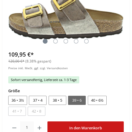
109,95 €*
120,00 €*
(8.38% gespart)
Preise inkl. MwSt. ggf. zzgl. Versandkosten
Sofort versandfertig, Lieferzeit ca. 1-3 Tage
Größe
36 • 3½
37 • 4
38 • 5
39 • 6
40 • 6½
41 • 7
42 • 8
In den Warenkorb