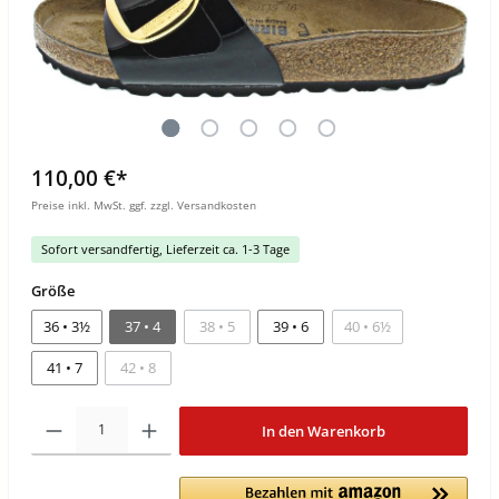
110,00 €*
Preise inkl. MwSt. ggf. zzgl. Versandkosten
Sofort versandfertig, Lieferzeit ca. 1-3 Tage
Größe
36 • 3½
37 • 4
38 • 5
39 • 6
40 • 6½
41 • 7
42 • 8
In den Warenkorb