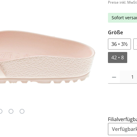
Preise inkl. MwSt
Sofort versan
Größe
36 • 3½
42 • 8
Filialverfügb
Verfügbarke