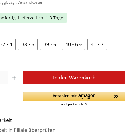
. ggf. zzgl. Versandkosten
dfertig, Lieferzeit ca. 1-3 Tage
37 • 4
38 • 5
39 • 6
40 • 6½
41 • 7
In den Warenkorb
arkeit
it in Filiale überprüfen