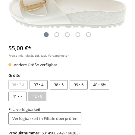
55,00 €*
Preise inkl. MwSt. ggf. zzgl. Versandkosten
Andere Größe verfügbar
Größe
36 • 3½
37 • 4
38 • 5
39 • 6
40 • 6½
41 • 7
42 • 8
Filialverfügbarkeit
Verfügbarkeit in Filiale überprüfen
Produktnummer:
63145002.42 (166283)