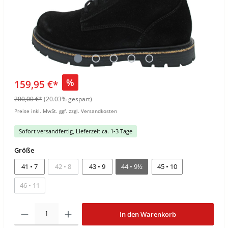
%
159,95 €*
200,00 €*
(20.03% gespart)
Preise inkl. MwSt. ggf. zzgl. Versandkosten
Sofort versandfertig, Lieferzeit ca. 1-3 Tage
Größe
41 • 7
42 • 8
43 • 9
44 • 9½
45 • 10
46 • 11
In den Warenkorb