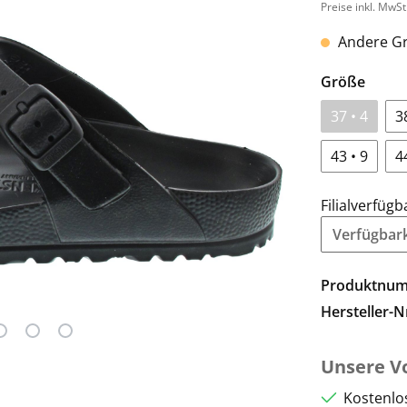
Preise inkl. MwSt
Andere Gr
Größe
37 • 4
3
43 • 9
4
Filialverfügb
Verfügbarke
Produktnu
Hersteller-N
Unsere Vo
Kostenlo