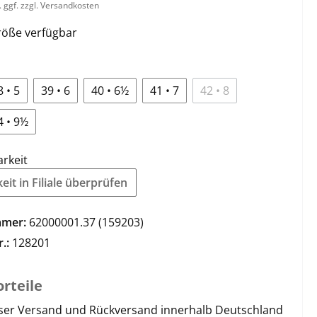
. ggf. zzgl. Versandkosten
öße verfügbar
8 • 5
39 • 6
40 • 6½
41 • 7
42 • 8
4 • 9½
arkeit
it in Filiale überprüfen
mmer:
62000001.37 (159203)
r.:
128201
rteile
ser Versand und Rückversand innerhalb Deutschland