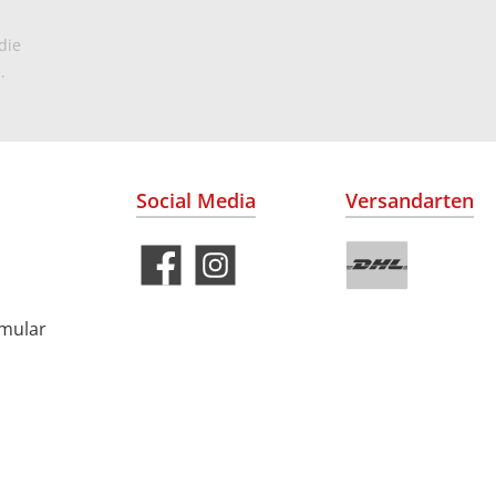
die
.
Social Media
Versandarten
rmular