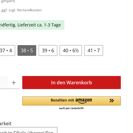
 gespart)
. ggf. zzgl. Versandkosten
dfertig, Lieferzeit ca. 1-3 Tage
37 • 4
38 • 5
39 • 6
40 • 6½
41 • 7
In den Warenkorb
arkeit
it in Filiale überprüfen