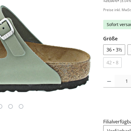
125,00 €*
(8.04%
Preise inkl. MwSt
Sofort versan
Größe
36 • 3½
42 • 8
Filialverfügb
Verfügbarke