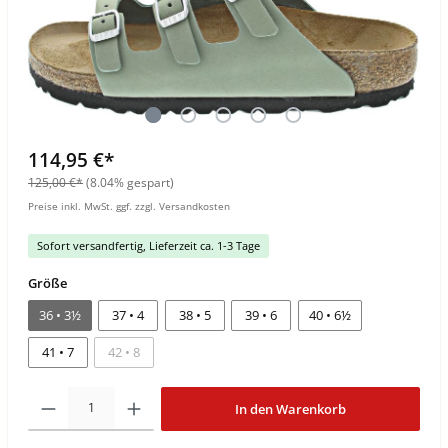
114,95 €*
125,00 €*
(8.04% gespart)
Preise inkl. MwSt. ggf. zzgl. Versandkosten
Sofort versandfertig, Lieferzeit ca. 1-3 Tage
Größe
36 • 3½
37 • 4
38 • 5
39 • 6
40 • 6½
41 • 7
42 • 8
In den Warenkorb