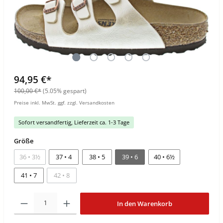
94,95 €*
100,00 €*
(5.05% gespart)
Preise inkl. MwSt. ggf. zzgl. Versandkosten
Sofort versandfertig, Lieferzeit ca. 1-3 Tage
Größe
36 • 3½
37 • 4
38 • 5
39 • 6
40 • 6½
41 • 7
42 • 8
In den Warenkorb