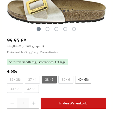
99,95 €*
110,00 €*
(9.14% gespart)
Preise inkl. MwSt. ggf. zzgl. Versandkosten
Sofort versandfertig, Lieferzeit ca. 1-3 Tage
Größe
36 • 3½
37 • 4
38 • 5
39 • 6
40 • 6½
41 • 7
42 • 8
In den Warenkorb