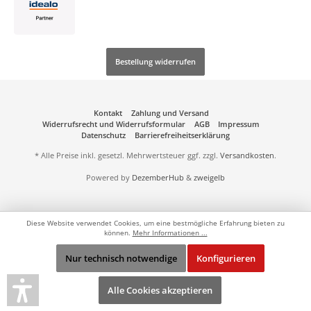
Bestellung widerrufen
Kontakt
Zahlung und Versand
Widerrufsrecht und Widerrufsformular
AGB
Impressum
Datenschutz
Barrierefreiheitserklärung
* Alle Preise inkl. gesetzl. Mehrwertsteuer ggf. zzgl.
Versandkosten
.
Powered by
DezemberHub
&
zweigelb
Diese Website verwendet Cookies, um eine bestmögliche Erfahrung bieten zu
können.
Mehr Informationen ...
Nur technisch notwendige
Konfigurieren
Alle Cookies akzeptieren