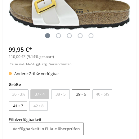
99,95 €*
110,00 €*
(9.14% gespart)
Preise inkl. MwSt. ggf. zzgl. Versandkosten
Andere Größe verfügbar
Größe
36 • 3½
37 • 4
38 • 5
39 • 6
40 • 6½
41 • 7
42 • 8
Filialverfügbarkeit
Verfügbarkeit in Filiale überprüfen