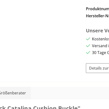
Produktnu
Hersteller-N
Unsere Vo
Kostenlo
Versand 
30 Tage 
Details zu
Größenberater
k Catalina Cushion Buckle"