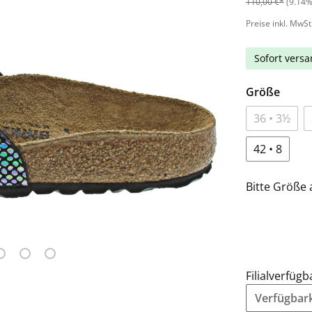
110,00 €*
(9.14%
Preise inkl. MwSt
Sofort versan
Größe
36 • 3½
42 • 8
Bitte Größe 
Filialverfügb
Verfügbarke