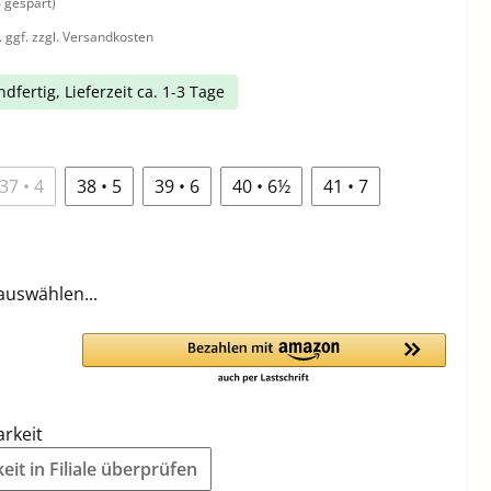
 gespart)
. ggf. zzgl. Versandkosten
dfertig, Lieferzeit ca. 1-3 Tage
37 • 4
38 • 5
39 • 6
40 • 6½
41 • 7
auswählen...
arkeit
it in Filiale überprüfen