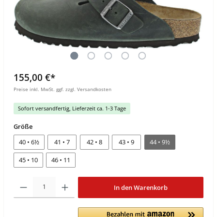
155,00 €*
Preise inkl. MwSt. ggf. zzgl. Versandkosten
Sofort versandfertig, Lieferzeit ca. 1-3 Tage
Größe
40 • 6½
41 • 7
42 • 8
43 • 9
44 • 9½
45 • 10
46 • 11
In den Warenkorb