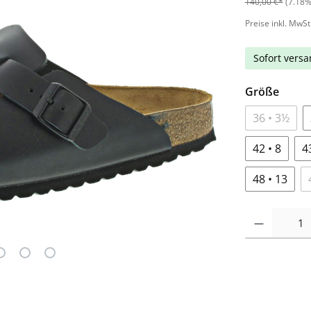
140,00 €*
(7.18%
Preise inkl. MwSt
Sofort versan
Größe
36 • 3½
42 • 8
4
48 • 13