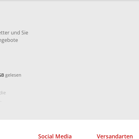
tter und Sie
Angebote
GB
gelesen
die
.
Social Media
Versandarten