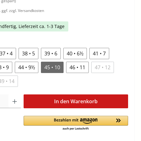
 gespart)
. ggf. zzgl. Versandkosten
dfertig, Lieferzeit ca. 1-3 Tage
37 • 4
38 • 5
39 • 6
40 • 6½
41 • 7
3 • 9
44 • 9½
45 • 10
46 • 11
47 • 12
49 • 14
In den Warenkorb