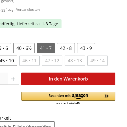
 gespart)
. ggf. zzgl. Versandkosten
dfertig, Lieferzeit ca. 1-3 Tage
9 • 6
40 • 6½
41 • 7
42 • 8
43 • 9
45 • 10
46 • 11
47 • 12
48 • 13
49 • 14
In den Warenkorb
arkeit
it in Filiale überprüfen