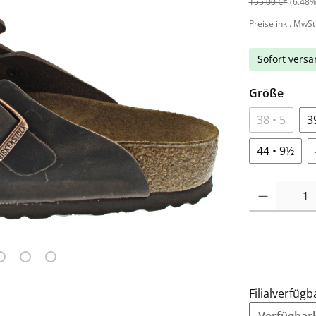
155,00 €*
(6.48%
Preise inkl. MwSt
Sofort versan
Größe
38 • 5
3
44 • 9½
Filialverfügb
Verfügbarke