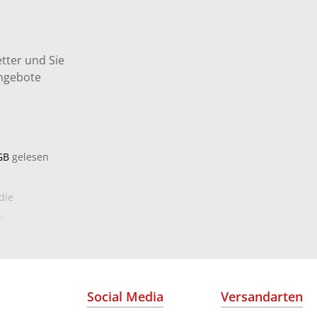
tter und Sie
Angebote
GB
gelesen
die
.
Social Media
Versandarten