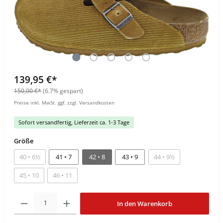
139,95 €*
150,00 €*
(6.7% gespart)
Preise inkl. MwSt. ggf. zzgl. Versandkosten
Sofort versandfertig, Lieferzeit ca. 1-3 Tage
Größe
40 • 6½
41 • 7
42 • 8
43 • 9
44 • 9½
45 • 10
46 • 11
In den Warenkorb