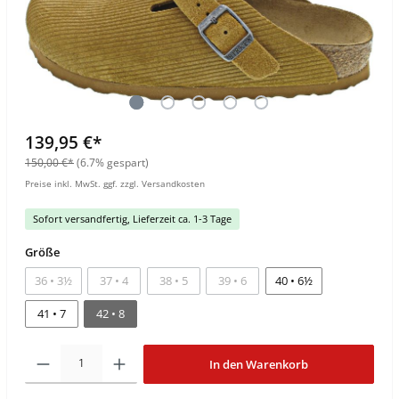
139,95 €*
150,00 €*
(6.7% gespart)
Preise inkl. MwSt. ggf. zzgl. Versandkosten
Sofort versandfertig, Lieferzeit ca. 1-3 Tage
Größe
36 • 3½
37 • 4
38 • 5
39 • 6
40 • 6½
41 • 7
42 • 8
In den Warenkorb