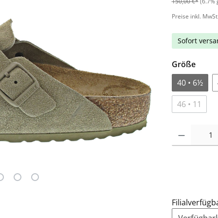
150,00 €*
(6.7% 
Preise inkl. MwSt
Sofort versan
Größe
40 • 6½
46 • 11
Filialverfügb
Verfügbarke