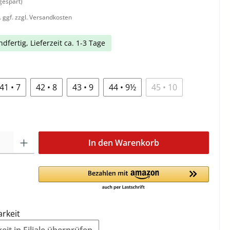
gespart)
. ggf. zzgl. Versandkosten
dfertig, Lieferzeit ca. 1-3 Tage
41 • 7
42 • 8
43 • 9
44 • 9½
45 • 10
In den Warenkorb
arkeit
it in Filiale überprüfen