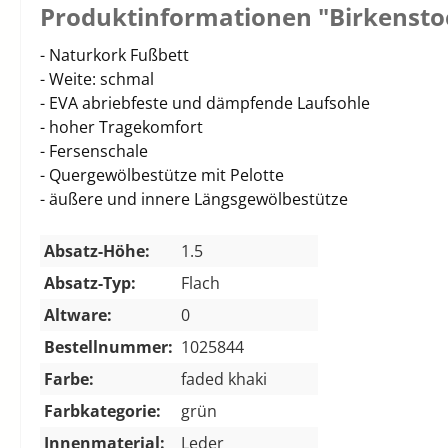
Produktinformationen "Birkensto
- Naturkork Fußbett
- Weite: schmal
- EVA abriebfeste und dämpfende Laufsohle
- hoher Tragekomfort
- Fersenschale
- Quergewölbestütze mit Pelotte
- äußere und innere Längsgewölbestütze
Absatz-Höhe:
1.5
Absatz-Typ:
Flach
Altware:
0
Bestellnummer:
1025844
Farbe:
faded khaki
Farbkategorie:
grün
Innenmaterial:
Leder