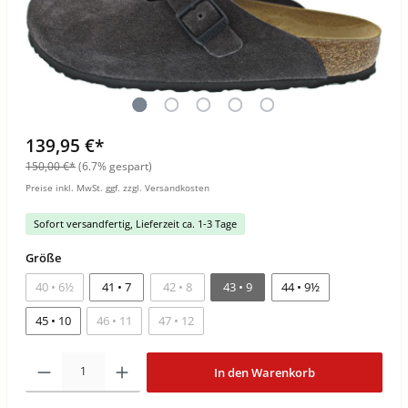
139,95 €*
150,00 €*
(6.7% gespart)
Preise inkl. MwSt. ggf. zzgl. Versandkosten
Sofort versandfertig, Lieferzeit ca. 1-3 Tage
Größe
40 • 6½
41 • 7
42 • 8
43 • 9
44 • 9½
45 • 10
46 • 11
47 • 12
In den Warenkorb