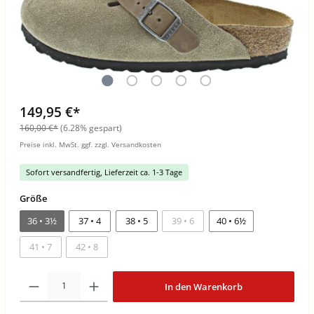
149,95 €*
160,00 €*
(6.28% gespart)
Preise inkl. MwSt. ggf. zzgl. Versandkosten
Sofort versandfertig, Lieferzeit ca. 1-3 Tage
Größe
36 • 3½
37 • 4
38 • 5
39 • 6
40 • 6½
41 • 7
42 • 8
In den Warenkorb