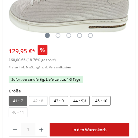
%
129,95 €*
160,00 €*
(18.78% gespart)
Preise inkl. MwSt. ggf. zzgl. Versandkosten
Sofort versandfertig, Lieferzeit ca. 1-3 Tage
Größe
41 • 7
42 • 8
43 • 9
44 • 9½
45 • 10
46 • 11
In den Warenkorb