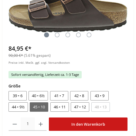
84,95 €*
90,00 €*
(5.61% gespart)
Preise inkl. MwSt. ggf. zzgl. Versandkosten
Sofort versandfertig, Lieferzeit ca. 1-3 Tage
Größe
39 • 6
40 • 6½
41 • 7
42 • 8
43 • 9
44 • 9½
45 • 10
46 • 11
47 • 12
48 • 13
In den Warenkorb