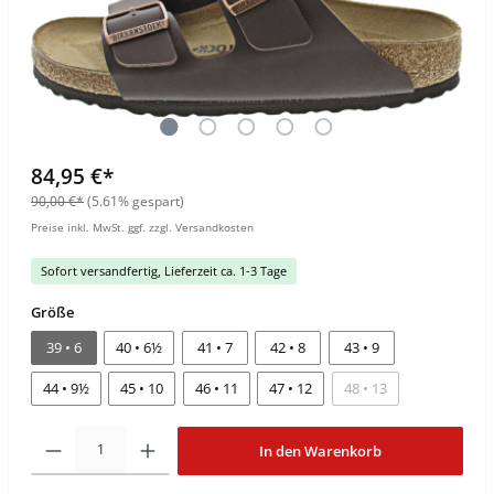
84,95 €*
90,00 €*
(5.61% gespart)
Preise inkl. MwSt. ggf. zzgl. Versandkosten
Sofort versandfertig, Lieferzeit ca. 1-3 Tage
Größe
39 • 6
40 • 6½
41 • 7
42 • 8
43 • 9
44 • 9½
45 • 10
46 • 11
47 • 12
48 • 13
In den Warenkorb