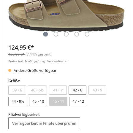
124,95 €*
135,00 €*
(7.44% gespart)
Preise inkl. MwSt. ggf. zzgl. Versandkosten
Andere Größe verfügbar
Größe
39 • 6
40 • 6½
41 • 7
42 • 8
43 • 9
44 • 9½
45 • 10
46 • 11
47 • 12
Filialverfügbarkeit
Verfügbarkeit in Filiale überprüfen