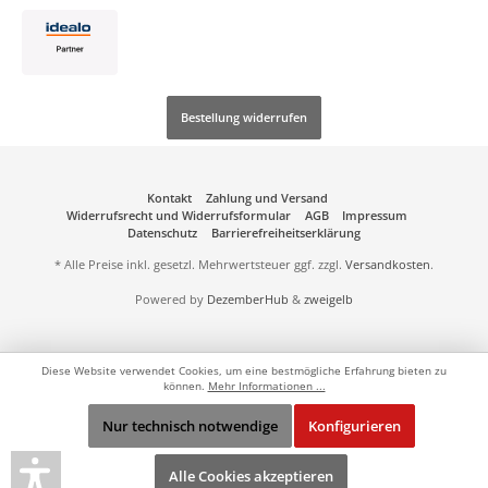
Bestellung widerrufen
Kontakt
Zahlung und Versand
Widerrufsrecht und Widerrufsformular
AGB
Impressum
Datenschutz
Barrierefreiheitserklärung
* Alle Preise inkl. gesetzl. Mehrwertsteuer ggf. zzgl.
Versandkosten
.
Powered by
DezemberHub
&
zweigelb
Diese Website verwendet Cookies, um eine bestmögliche Erfahrung bieten zu
können.
Mehr Informationen ...
Nur technisch notwendige
Konfigurieren
Alle Cookies akzeptieren