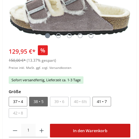
%
129,95 €*
150,00 €*
(13.37% gespart)
Preise inkl. MwSt. ggf. zzgl. Versandkosten
Sofort versandfertig, Lieferzeit ca. 1-3 Tage
Größe
37 • 4
38 • 5
39 • 6
40 • 6½
41 • 7
42 • 8
In den Warenkorb