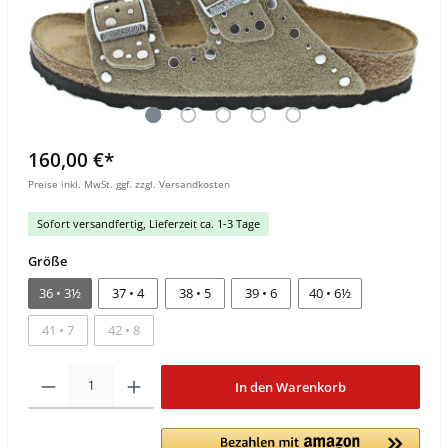
160,00 €*
Preise inkl. MwSt. ggf. zzgl. Versandkosten
Sofort versandfertig, Lieferzeit ca. 1-3 Tage
Größe
36 • 3½
37 • 4
38 • 5
39 • 6
40 • 6½
41 • 7
42 • 8
In den Warenkorb