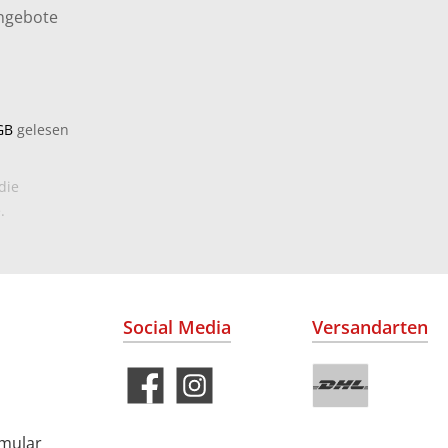
Angebote
GB
gelesen
die
.
Social Media
Versandarten
rmular