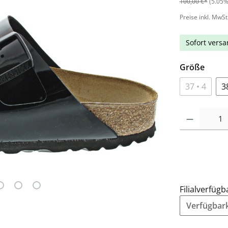
100,00 €*
(5.05%
Preise inkl. MwSt
Sofort versan
Größe
37 • 4
3
Filialverfügb
Verfügbarke