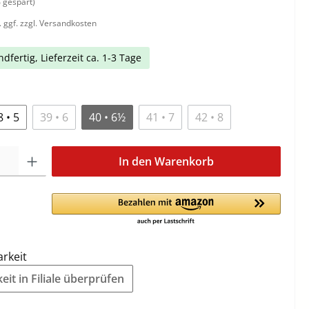
 gespart)
. ggf. zzgl. Versandkosten
dfertig, Lieferzeit ca. 1-3 Tage
8 • 5
39 • 6
40 • 6½
41 • 7
42 • 8
In den Warenkorb
arkeit
it in Filiale überprüfen