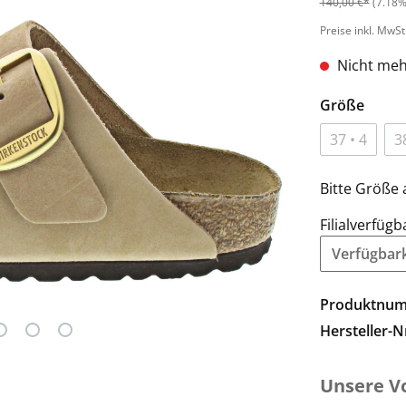
140,00 €*
(7.18%
Preise inkl. MwSt
Nicht meh
Größe
37 • 4
3
Bitte Größe 
Filialverfügb
Verfügbarke
Produktnu
Hersteller-N
Unsere Vo