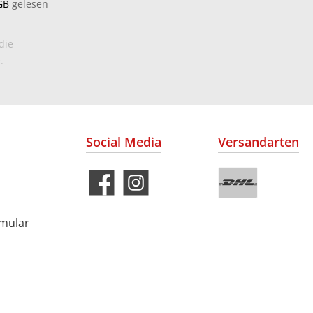
GB
gelesen
die
.
Social Media
Versandarten
rmular