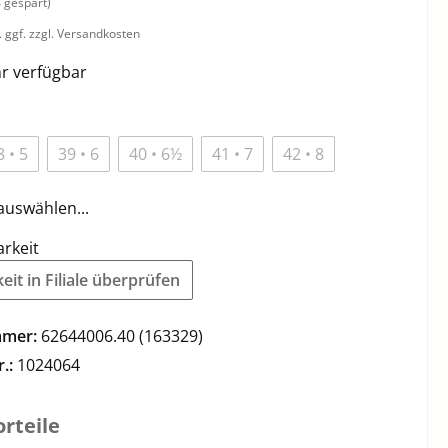
 gespart)
. ggf. zzgl. Versandkosten
r verfügbar
8 • 5
39 • 6
40 • 6½
41 • 7
42 • 8
auswählen...
arkeit
it in Filiale überprüfen
mmer:
62644006.40 (163329)
r.:
1024064
rteile