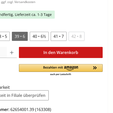
. ggf. zzgl. Versandkosten
dfertig, Lieferzeit ca. 1-3 Tage
8 • 5
39 • 6
40 • 6½
41 • 7
42 • 8
In den Warenkorb
arkeit
it in Filiale überprüfen
mmer:
62654001.39 (163308)