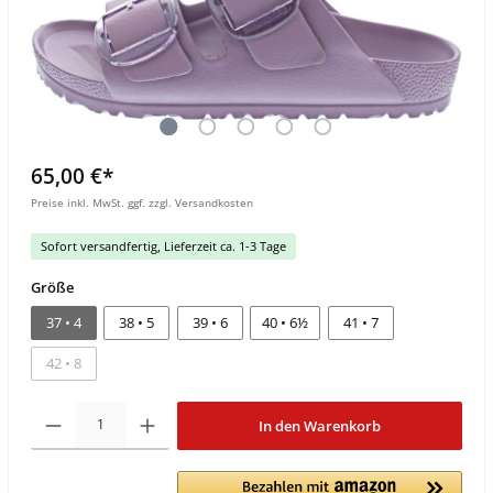
65,00 €*
Preise inkl. MwSt. ggf. zzgl. Versandkosten
Sofort versandfertig, Lieferzeit ca. 1-3 Tage
Größe
37 • 4
38 • 5
39 • 6
40 • 6½
41 • 7
42 • 8
In den Warenkorb