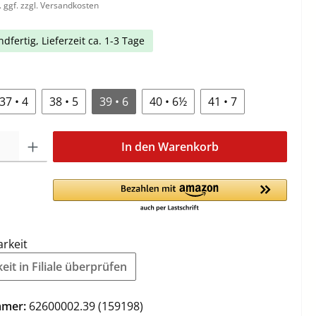
. ggf. zzgl. Versandkosten
dfertig, Lieferzeit ca. 1-3 Tage
37 • 4
38 • 5
39 • 6
40 • 6½
41 • 7
In den Warenkorb
arkeit
it in Filiale überprüfen
mmer:
62600002.39 (159198)