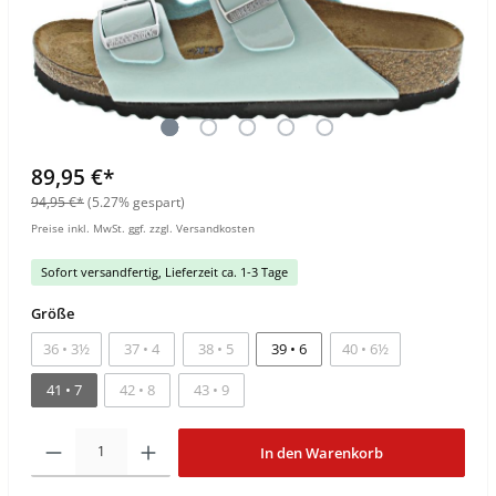
89,95 €*
94,95 €*
(5.27% gespart)
Preise inkl. MwSt. ggf. zzgl. Versandkosten
Sofort versandfertig, Lieferzeit ca. 1-3 Tage
Größe
36 • 3½
37 • 4
38 • 5
39 • 6
40 • 6½
41 • 7
42 • 8
43 • 9
In den Warenkorb