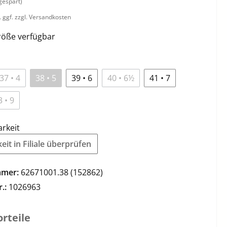
gespart)
. ggf. zzgl. Versandkosten
öße verfügbar
37 • 4
38 • 5
39 • 6
40 • 6½
41 • 7
3 • 9
arkeit
it in Filiale überprüfen
mmer:
62671001.38 (152862)
r.:
1026963
rteile