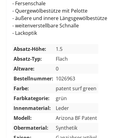
- Fersenschale
- Quergewölbestütze mit Pelotte
- äußere und innere Längsgewölbestütze
- weitenverstellbare Schnalle
- Lackoptik
Absatz-Höhe:
1.5
Absatz-Typ:
Flach
Altware:
0
Bestellnummer:
1026963
Farbe:
patent surf green
Farbkategorie:
grün
Innenmaterial:
Leder
Modell:
Arizona BF Patent
Obermaterial:
Synthetik
Saison:
Ganzjahresartikel