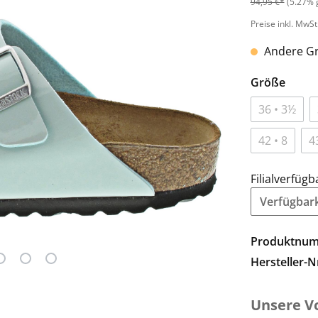
94,95 €*
(5.27% 
Preise inkl. MwSt
Andere Gr
Größe
36 • 3½
42 • 8
4
Filialverfügb
Verfügbarke
Produktnu
Hersteller-N
Unsere Vo