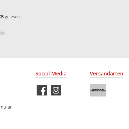
GB
gelesen
die
.
Social Media
Versandarten
rmular