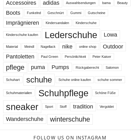
Accessoires
adidas
Auswahlsendungen
bama
Beauty
Boots
Funkelnd
Geschnürt
Gummi
Gutscheine
Imprägnieren
Kindersandalen
Kinderschuhe
Lederschuhe
Lowa
Kinderschuhe kaufen
nike
Outdoor
Material
Meindl
Nagellack
online shop
Pantoletten
Paul Green
Persönlichkeit
Peter Kaiser
pflege
puma
Pumps
Rückgaberecht
Salomon
schuhe
Schuhart
Schuhe online kaufen
schuhe sommer
Schuhpflege
Schuhmaterialien
Schöne Füße
sneaker
tradition
Sport
Stoff
Vergoldet
winterschuhe
Wanderschuhe
FOLLOW US ON INSTAGRAM