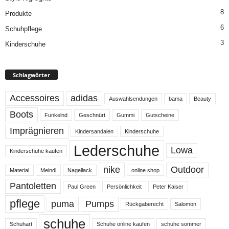
8
Produkte
6
Schuhpflege
3
Kinderschuhe
Schlagwörter
Accessoires
adidas
Auswahlsendungen
bama
Beauty
Boots
Funkelnd
Geschnürt
Gummi
Gutscheine
Imprägnieren
Kindersandalen
Kinderschuhe
Lederschuhe
Lowa
Kinderschuhe kaufen
nike
Outdoor
Material
Meindl
Nagellack
online shop
Pantoletten
Paul Green
Persönlichkeit
Peter Kaiser
pflege
puma
Pumps
Rückgaberecht
Salomon
schuhe
Schuhart
Schuhe online kaufen
schuhe sommer