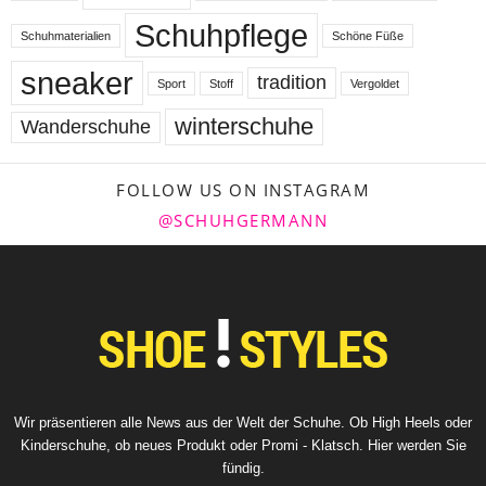
Schuhpflege
Schuhmaterialien
Schöne Füße
sneaker
tradition
Sport
Stoff
Vergoldet
winterschuhe
Wanderschuhe
FOLLOW US ON INSTAGRAM
@SCHUHGERMANN
Wir präsentieren alle News aus der Welt der Schuhe. Ob High Heels oder
Kinderschuhe, ob neues Produkt oder Promi - Klatsch. Hier werden Sie
fündig.