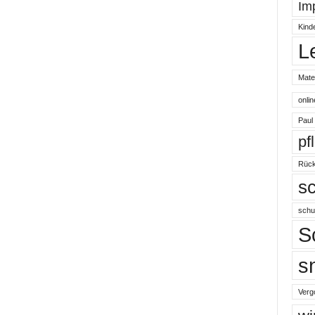
Im
Kind
L
Mater
onli
Paul
pf
Rück
s
schu
S
s
Verg