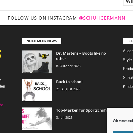
wi
FOLLOW US ON INSTAGRAM
@SCHUHGERMANN
NOCH MEHR NEWS
BEL
Allge
Dr. Martens – Boots like no
other
Style 
8. Oktober 2025
Produ
Schuh
b
Back to school
den
Kinde
21. August 2025
de
Top-Marken für Sportschuhe
3. Juli 2025
Wir verwend