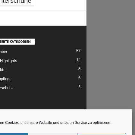
nterschuhe
IEBTE KATEGORIEN
57
mein
12
Highlights
8
kte
6
pflege
3
rschuhe
en Cookies, um unsere Website und unseren Service zu optimieren.