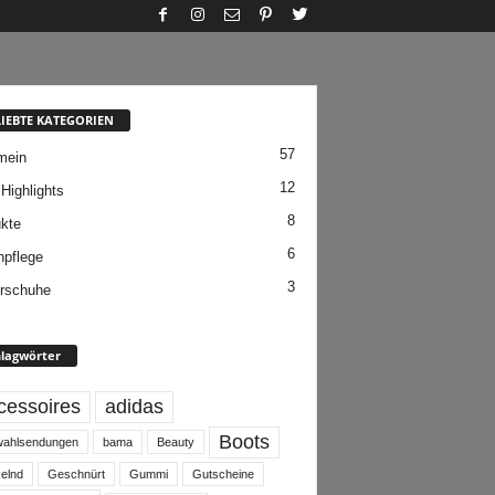
LIEBTE KATEGORIEN
57
mein
12
 Highlights
8
kte
6
pflege
3
rschuhe
lagwörter
cessoires
adidas
Boots
ahlsendungen
bama
Beauty
elnd
Geschnürt
Gummi
Gutscheine