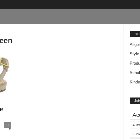
BE
een
Allge
Style
Produ
Schuh
Kinde
Sch
e
Ac
0
Ausw
Funk