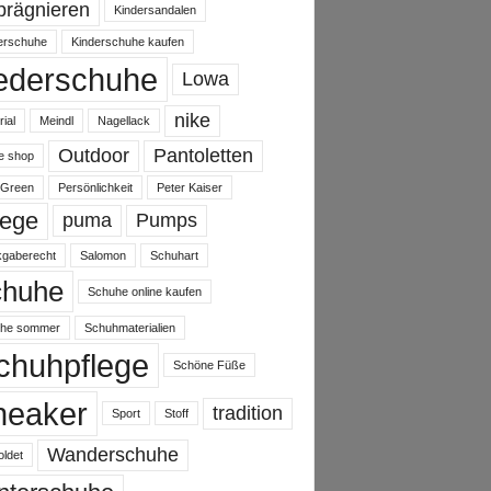
prägnieren
Kindersandalen
erschuhe
Kinderschuhe kaufen
ederschuhe
Lowa
nike
ial
Meindl
Nagellack
Outdoor
Pantoletten
ne shop
 Green
Persönlichkeit
Peter Kaiser
lege
puma
Pumps
gaberecht
Salomon
Schuhart
chuhe
Schuhe online kaufen
he sommer
Schuhmaterialien
chuhpflege
Schöne Füße
neaker
tradition
Sport
Stoff
Wanderschuhe
oldet