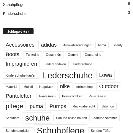
6
Schuhpflege
3
Kinderschuhe
Schlagwörter
Accessoires
adidas
Auswahlsendungen
bama
Beauty
Boots
Funkelnd
Geschnürt
Gummi
Gutscheine
Imprägnieren
Kindersandalen
Kinderschuhe
Lederschuhe
Lowa
Kinderschuhe kaufen
nike
Outdoor
Material
Meindl
Nagellack
online shop
Pantoletten
Paul Green
Persönlichkeit
Peter Kaiser
pflege
puma
Pumps
Rückgaberecht
Salomon
schuhe
Schuhart
Schuhe online kaufen
schuhe sommer
Schuhpflege
Schuhmaterialien
Schöne Füße